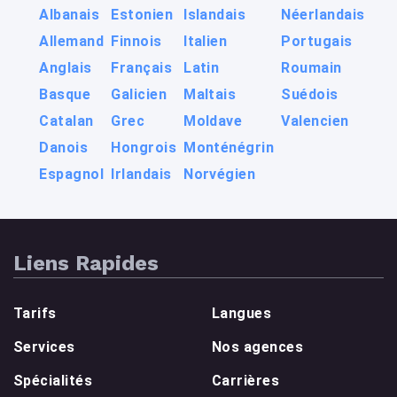
Albanais
Estonien
Islandais
Néerlandais
Allemand
Finnois
Italien
Portugais
Anglais
Français
Latin
Roumain
Basque
Galicien
Maltais
Suédois
Catalan
Grec
Moldave
Valencien
Danois
Hongrois
Monténégrin
Espagnol
Irlandais
Norvégien
Liens Rapides
Tarifs
Langues
Services
Nos agences
Spécialités
Carrières